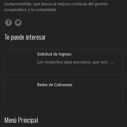
La Cooperativa Multiactiva Pa´i García Ltda.
comprometido, que busca la mejora continúa del gremio
INFORMA: ...
cooperativo y la comunidad.
Misión, Visión y Valores
Misión Somos una empresa solidaria que
Te puede interesar
brinda...
Solicitud de Ingreso
Los requisitos para asociarse, que son: ...
Redes de Cobranzas
Solidaridad
Menú Principal
La Cooperativa Pa´i García Ltda., ofrece