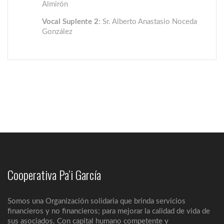
Almirón
Vocal Suplente 2
: Sr. Alberto Anastasio Noceda
González
Cooperativa Pa’i García
Somos una Organización solidaria que brinda servicios
financieros y no financieros; para mejorar la calidad de vida de
Estamentos
sus asociados. Con capital humano competente y