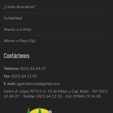
los...
¿Cómo Asociarme?
Estamentos
Solidaridad
La Cooperativa Multiactiva Pa´i García Ltda.
INFORMA: ...
Ahorro a la Vista
Ahorro a Plazo Fijo
Misión, Visión y Valores
Misión Somos una empresa solidaria que
Contáctenos
brinda...
Telefono:
(021) 65 04 27
Solicitud de Ingreso
Fax:
(021) 64 12 02
Los requisitos para asociarse, que son: ...
E-mail:
pgarciaincoop@gmail.com
Carlos A. López N°151 e/ 14 de Mayo y Cap. Bado - Tel: (021)
65 04 27 - Telefax: (021) 64 12 02 - Cel: (0984) 19 16 00
Redes de Cobranzas